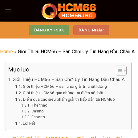
Skip
to
content
ĐĂNG KÝ +58K
ĐĂNG NHẬP
Home
»
Giới Thiệu HCM66 – Sân Chơi Uy Tín Hàng Đầu Châu Á
Mục lục
Giới Thiệu HCM66 – Sân Chơi Uy Tín Hàng Đầu Châu Á
Giới thiệu HCM66 – sân chơi giải trí chất lượng
Giới thiệu HCM66 qua những ưu điểm nổi bật
Điểm qua các siêu phẩm giải trí hấp dẫn tại HCM66
Thể thao
Casino
Esports
Lời kết