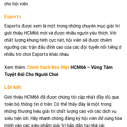
cho hội viên.
Esports
Esports được xem là một trong những chuyên mục giải trí
giới thiệu HCM66 mới và được nhiều người yêu thích. Với
chất lượng khung hình cực nét, hội viên sẽ được chiêm
ngưỡng các trận đấu đỉnh cao của các đội tuyển nổi tiếng ở
nhiều trò chơi Esports khác nhau.
Xem thêm:
Chính Sách Bảo Mật
HCM66 – Vững Tâm
Tuyệt Đối Cho Người Chơi
Lời kết
Giới thiệu HCM66 đã được chúng tôi cập nhật đầy đủ qua
toàn bộ thông tin ở trên. Có thể thấy đây là một trong
những thương hiệu giải trí chất lượng cao với các dịch vụ
siêu tiện ích. Hãy nhanh chóng đăng ký hội viên để cùng hòa
mình vào các siêu phẩm giải trí hấp dẫn tại nhà cái.