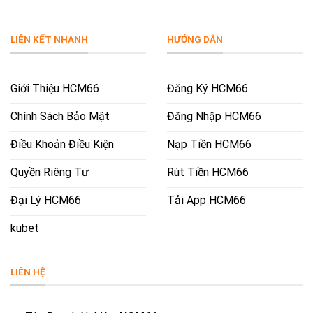
LIÊN KẾT NHANH
HƯỚNG DẪN
Giới Thiệu HCM66
Đăng Ký HCM66
Chính Sách Bảo Mật
Đăng Nhập HCM66
Điều Khoản Điều Kiện
Nạp Tiền HCM66
Quyền Riêng Tư
Rút Tiền HCM66
Đại Lý HCM66
Tải App HCM66
kubet
LIÊN HỆ